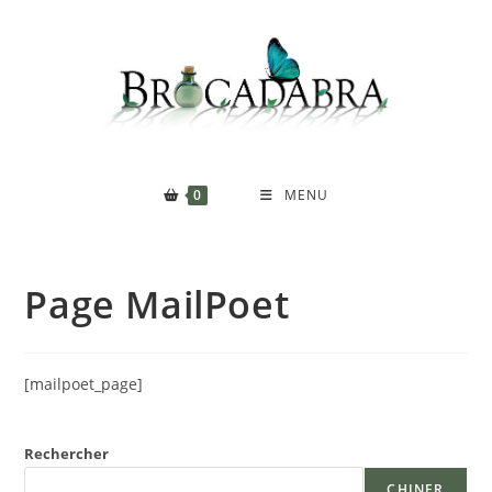
Skip
to
content
0
MENU
Page MailPoet
[mailpoet_page]
Rechercher
CHINER