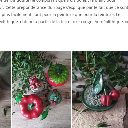
 de l’Antiquité ne comportait que trois pôles : le blanc pour
leur. Cette prépondérance du rouge s’explique par le fait que ce son
 plus facilement, tant pour la peinture que pour la teinture. Le
léolithique, obtenu à partir de la terre ocre-rouge. Au néolithique, o