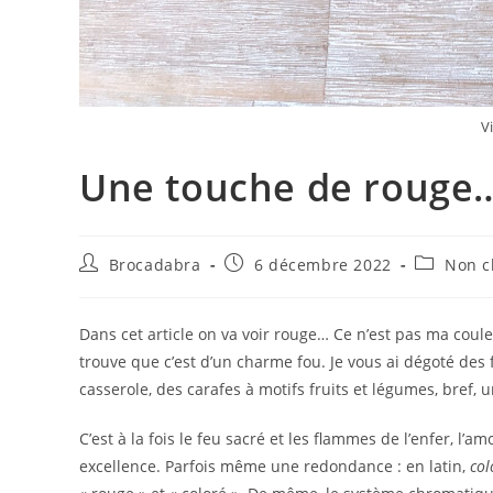
V
Une touche de rouge
Auteur/autrice
Publication
Post
Brocadabra
6 décembre 2022
Non c
de
publiée :
category:
la
publication :
Dans cet article on va voir rouge… Ce n’est pas ma coule
trouve que c’est d’un charme fou. Je vous ai dégoté de
casserole, des carafes à motifs fruits et légumes, bref,
C’est à la fois le feu sacré et les flammes de l’enfer, l’a
excellence. Parfois même une redondance : en latin,
col