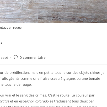
intage en rouge.
…
Commentaires
lassé
0 commentaire
de
la
publication :
ur de prédilection, mais en petite touche sur des objets chinés je
s fruits géants comme une fraise sceau à glaçons ou une tomate
 une touche de rouge.
mour vrai et le sang des crimes. C’est le rouge. La couleur par
oratus
et en espagnol,
colorado
se traduisent tous deux par