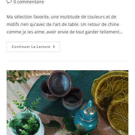
Commentaires
0 commentaire
la
de
publication :
la
Ma sélection favorite, une multitude de couleurs et de
publication :
motifs rien qu'avec de l'art de table. Un retour de chine
comme je les aime, avoir envie de tout garder tellement…
Art
Continuer La Lecture
De
La
Table
Dépareillé…