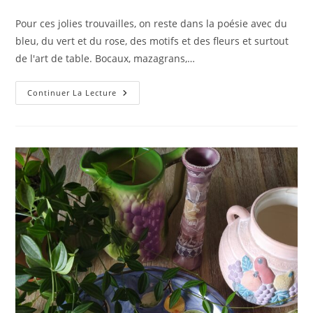
de
publication :
la
Pour ces jolies trouvailles, on reste dans la poésie avec du
publication :
bleu, du vert et du rose, des motifs et des fleurs et surtout
de l'art de table. Bocaux, mazagrans,…
Compositions
Continuer La Lecture
En
Couleurs…