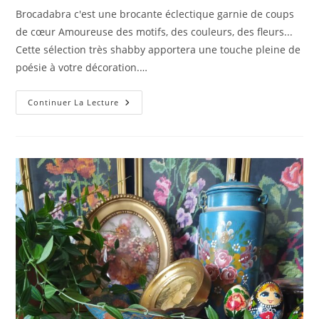
publication :
la
Brocadabra c'est une brocante éclectique garnie de coups
publication :
de cœur Amoureuse des motifs, des couleurs, des fleurs...
Cette sélection très shabby apportera une touche pleine de
poésie à votre décoration.…
Une
Continuer La Lecture
Touche
Shabby…