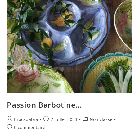
Passion Barbotine…
Auteur/autrice
Publication
Post
Brocadabra
7 juillet 2023
Non classé
de
publiée :
category:
Commentaires
0 commentaire
la
de
publication :