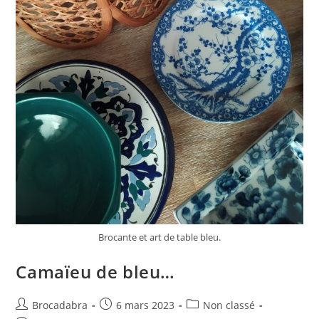
Brocante et art de table bleu.
Camaïeu de bleu…
Auteur/autrice
Publication
Post
Brocadabra
6 mars 2023
Non classé