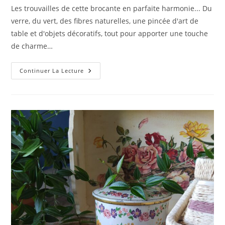
publication :
la
Les trouvailles de cette brocante en parfaite harmonie... Du
publication :
verre, du vert, des fibres naturelles, une pincée d'art de
table et d'objets décoratifs, tout pour apporter une touche
de charme…
Un
Continuer La Lecture
Peu
De
Poésie…