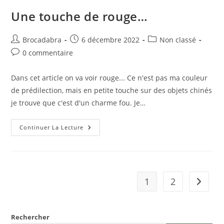
Une touche de rouge…
Auteur/autrice
Publication
Post
Brocadabra
6 décembre 2022
Non classé
de
publiée :
category:
Commentaires
0 commentaire
la
de
publication :
la
Dans cet article on va voir rouge... Ce n'est pas ma couleur
publication :
de prédilection, mais en petite touche sur des objets chinés
je trouve que c'est d'un charme fou. Je…
Une
Continuer La Lecture
Touche
De
Rouge…
1
2
Aller à 
Rechercher