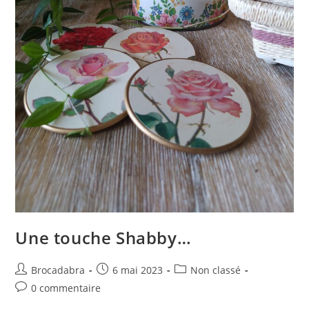
Une touche Shabby…
Auteur/autrice
Publication
Post
Brocadabra
6 mai 2023
Non classé
de
publiée :
category:
Commentaires
0 commentaire
la
de