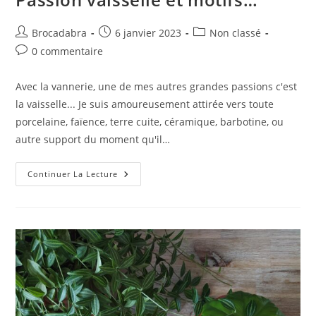
Auteur/autrice
Publication
Post
Brocadabra
6 janvier 2023
Non classé
de
publiée :
category:
Commentaires
0 commentaire
la
de
publication :
la
Avec la vannerie, une de mes autres grandes passions c'est
publication :
la vaisselle... Je suis amoureusement attirée vers toute
porcelaine, faïence, terre cuite, céramique, barbotine, ou
autre support du moment qu'il…
Passion
Continuer La Lecture
Vaisselle
Et
Motifs…