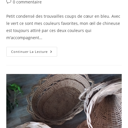
de
publiée :
category:
Commentaires
0 commentaire
la
de
publication :
la
Petit condensé des trouvailles coups de cœur en bleu. Avec
publication :
le vert ce sont mes couleurs favorites, mon œil de chineuse
est toujours attiré par ces deux couleurs qui
m'accompagnent…
Camaïeu
Continuer La Lecture
De
Bleu…