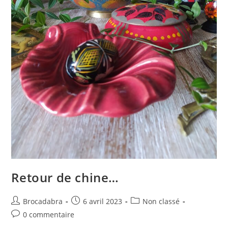
Retour de chine…
Auteur/autrice
Publication
Post
Brocadabra
6 avril 2023
Non classé
de
publiée :
category:
Commentaires
0 commentaire
la
de