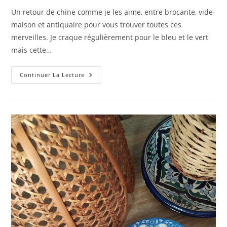
publication :
la
Un retour de chine comme je les aime, entre brocante, vide-
publication :
maison et antiquaire pour vous trouver toutes ces
merveilles. Je craque régulièrement pour le bleu et le vert
mais cette…
Retour
Continuer La Lecture
De
Chine…