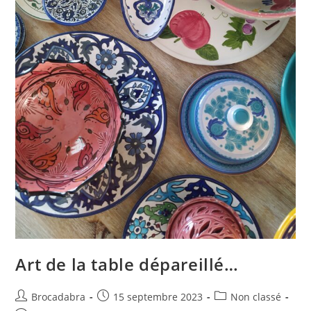
Art de la table dépareillé…
Auteur/autrice
Publication
Post
Brocadabra
15 septembre 2023
Non classé
de
publiée :
category: