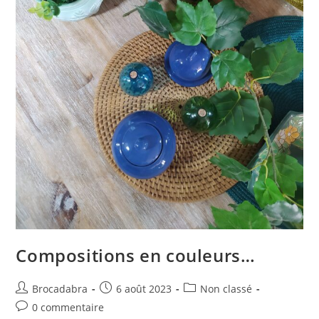
Compositions en couleurs…
Auteur/autrice
Publication
Post
Brocadabra
6 août 2023
Non classé
de
publiée :
category:
Commentaires
0 commentaire
la