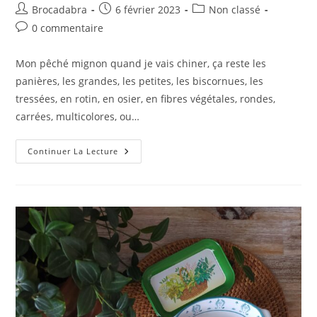
Auteur/autrice
Publication
Post
Brocadabra
6 février 2023
Non classé
de
publiée :
category:
Commentaires
0 commentaire
la
de
publication :
la
Mon pêché mignon quand je vais chiner, ça reste les
publication :
panières, les grandes, les petites, les biscornues, les
tressées, en rotin, en osier, en fibres végétales, rondes,
carrées, multicolores, ou…
Un
Continuer La Lecture
Petit
Peu
De
Vannerie…