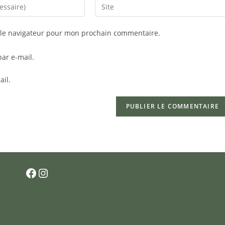
Saisir
l’URL
de
 le navigateur pour mon prochain commentaire.
votre
site
ar e-mail.
(facultatif)
ail.
Facebook
Instagram