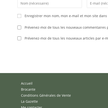
Enter
Enter
your
your
name
email
Enregistrer mon nom, mon e-mail et mon site dans
or
address
username
to
Prévenez-moi de tous les nouveaux commentaires p
to
comment
comment
Prévenez-moi de tous les nouveaux articles par e-m
Accueil
Brocante
Conditions Générales de Vente
La Gazette
Me contacter